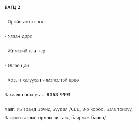
БАГЦ 2
- Оройн амтат зоог
- Улаан дарс
- Жимсний платтер
- Өглөө цай
- Хосын халуухан чимэглэлтэй өрөө
Захиалга өгөх утас:
8068-9595
Хаяг: УБ Гранд Зочид Буудал /СБД, 8-р хороо, Бага тойруу,
Засгийн газрын ордны зүүн талд байрлаж байна/