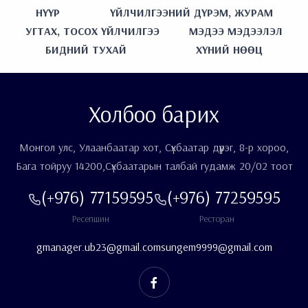
НҮҮР
ҮЙЛЧИЛГЭЭНИЙ ДҮРЭМ, ЖУРАМ
УГТАХ, ТОСОХ ҮЙЛЧИЛГЭЭ
МЭДЭЭ МЭДЭЭЛЭЛ
БИДНИЙ ТУХАЙ
ХҮНИЙ НӨӨЦ
Холбоо барих
Монгол улс, Улаанбаатар хот, Сүхбаатар дүүрэг, 8-р хороо,
Бага тойруу 14200,Сүхбаатарын талбай гудамж 20/02 тоот
(+976) 77159595
(+976) 77259595
Ресепшин
Ресторан
gmanager.ub23@gmail.com
sungem9999@gmail.com