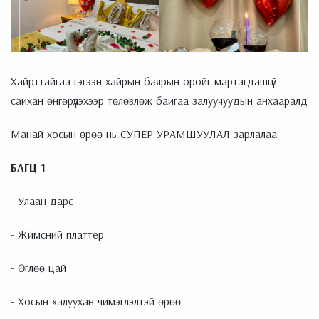
Хайрттайгаа гэгээн хайрын баярын оройг мартагдашгүй
сайхан өнгөрүүлэхээр төлөвлөж байгаа залуучуудын анхааралд
Манай хосын өрөө нь СУПЕР УРАМШУУЛАЛ зарлалаа
БАГЦ 1
- Улаан дарс
- Жимсний платтер
- Өглөө цай
- Хосын халуухан чимэглэлтэй өрөө