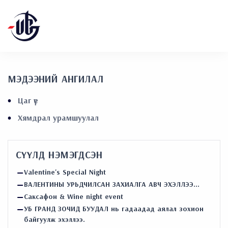
МЭДЭЭНИЙ АНГИЛАЛ
Цаг үе
Хямдрал урамшуулал
СҮҮЛД НЭМЭГДСЭН
Valentine's Special Night
ВАЛЕНТИНЫ УРЬДЧИЛСАН ЗАХИАЛГА АВЧ ЭХЭЛЛЭЭ...
Саксафон & Wine night event
УБ ГРАНД ЗОЧИД БУУДАЛ нь гадаадад аялал зохион
байгуулж эхэллээ.