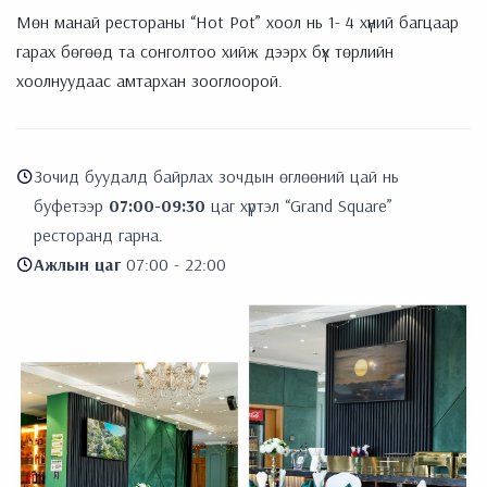
Мөн манай рестораны “Hot Pot” хоол нь 1- 4 хүний багцаар
гарах бөгөөд та сонголтоо хийж дээрх бүх төрлийн
хоолнуудаас амтархан зооглоорой.
Зочид буудалд байрлах зочдын өглөөний цай нь
буфетээр
07:00-09:30
цаг хүртэл “Grand Square”
ресторанд гарна.
Ажлын цаг
07:00 - 22:00