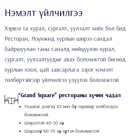
Нэмэлт үйлчилгээ
Хэрвээ та хурал, сургалт, уулзалт хийх бол бид
Ресторан, Лоунжид хурлын ширээ сандал
байршуулан таны саналд нийцүүлэн хурал,
сургалт, уулзалтуудыг авах боломжтой бөгөөд
хурлын хоол, цай завсарлага зэрэг нэмэлт
төлбөртэйгээр үйлчилгээ үзүүлэх боломжтой.
“Grand Square” рестораны хүчин чадал
Ухаалаг дэлгэц 82 инч бүх төрлөөр холбогдох
боломжтой
Ширээтэй 40-50 хүн
Ширээгүй 60-70 хүн хүртэл боломжтой