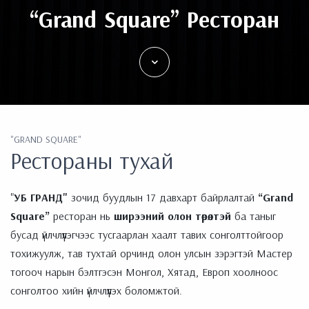
“Grand Square” Ресторан
"GRAND SQUARE"
Рестораны тухай
"
УБ ГРАНД"
зочид буудлын 17 давхарт байрлалтай
“Grand
Square”
ресторан нь
ширээний олон төрөлтэй
ба таныг
бусад үйлчлүүлэгчээс тусгаарлан хаалт тавих сонголттойгоор
тохижуулж, тав тухтай орчинд олон улсын зэрэгтэй Мастер
тогооч нарын бэлтгэсэн Монгол, Хятад, Европ хоолноос
сонголтоо хийн үйлчлүүлэх боломжтой.