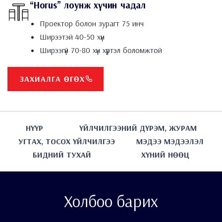
“Horus” лоунж хүчин чадал
Проектор болон зурагт 75 инч
Ширээтэй 40-50 хүн
Ширээгүй 70-80 хүн хүртэл боломжтой
ЗАХИАЛГА ӨГӨХ
НҮҮР
ҮЙЛЧИЛГЭЭНИЙ ДҮРЭМ, ЖУРАМ
УГТАХ, ТОСОХ ҮЙЛЧИЛГЭЭ
МЭДЭЭ МЭДЭЭЛЭЛ
БИДНИЙ ТУХАЙ
ХҮНИЙ НӨӨЦ
Холбоо барих