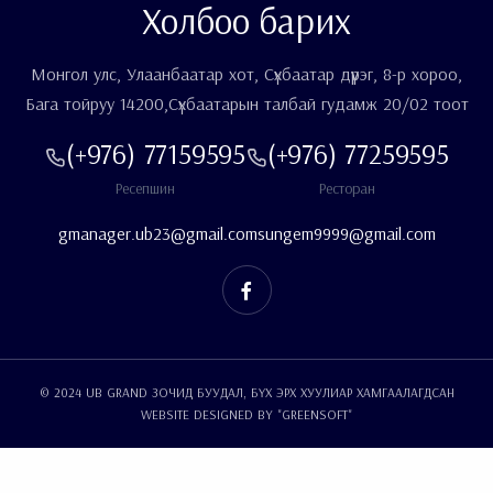
Холбоо барих
Монгол улс, Улаанбаатар хот, Сүхбаатар дүүрэг, 8-р хороо,
Бага тойруу 14200,Сүхбаатарын талбай гудамж 20/02 тоот
(+976) 77159595
(+976) 77259595
Ресепшин
Ресторан
gmanager.ub23@gmail.com
sungem9999@gmail.com
© 2024 UB GRAND ЗОЧИД БУУДАЛ, БҮХ ЭРХ ХУУЛИАР ХАМГААЛАГДСАН
WEBSITE
DESIGNED BY "
GREENSOFT
"