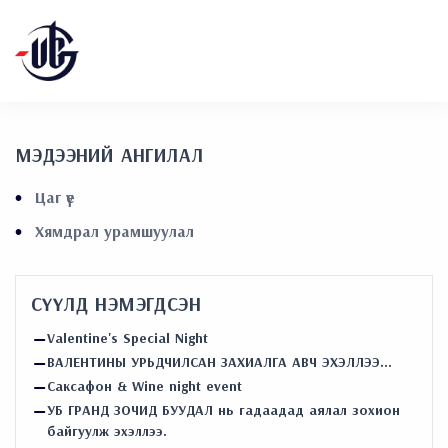
МЭДЭЭНИЙ АНГИЛАЛ
Цаг үе
Хямдрал урамшуулал
СҮҮЛД НЭМЭГДСЭН
Valentine's Special Night
ВАЛЕНТИНЫ УРЬДЧИЛСАН ЗАХИАЛГА АВЧ ЭХЭЛЛЭЭ...
Саксафон & Wine night event
УБ ГРАНД ЗОЧИД БУУДАЛ нь гадаадад аялал зохион
байгуулж эхэллээ.